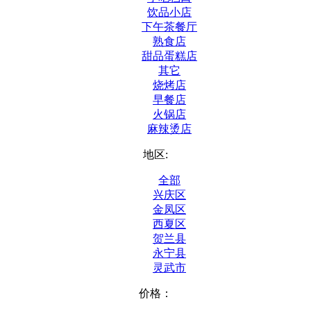
饮品小店
下午茶餐厅
熟食店
甜品蛋糕店
其它
烧烤店
早餐店
火锅店
麻辣烫店
地区:
全部
兴庆区
金凤区
西夏区
贺兰县
永宁县
灵武市
价格：